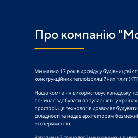
Про компанію "Мо
Ми маємо 17 років досвіду у будівництві 
конструкційних теплоізоляційних плит (КТП
Наша компанія використовує канадську тех
починає здобувати популярність у країна
просторі. Ця технологія дозволяє будувати
складності та надає архітекторам безмежн
експериментів.
Завдяки цій технології ми можемо швидко 