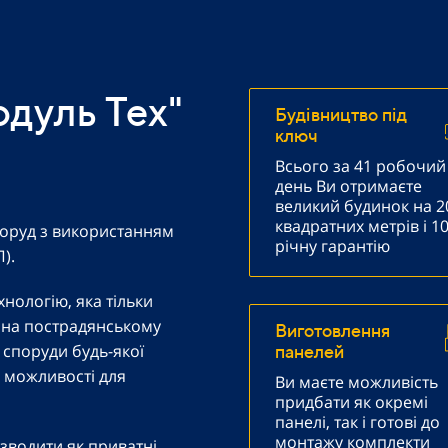
дуль Тех"
Будівництво під
ключ
Всього за 41 робочий
день Ви отримаєте
великий будинок на 2
квадратних метрів і 10
споруд з використанням
річну гарантію
).
нологію, яка тільки
х на пострадянському
Виготовлення
 споруди будь-якої
панелей
і можливості для
Ви маєте можливість
придбати як окремі
панелі, так і готові до
монтажу комплекти
зводити як приватні