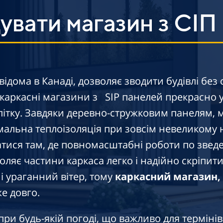
вати магазин з СІП
 відома в Канаді, дозволяє зводити будівлі бе
 каркасні магазини з SIP панелей прекрасно 
літку. Завдяки деревно-стружковим панелям,
мальна теплоізоляція при зовсім невеликому
атися там, де повномасштабні роботи по звед
оляє частини каркаса легко і надійно скріпит
і ураганний вітер, тому
каркасний магазин, 
е довго.
ри будь-якій погоді, що важливо для термінів