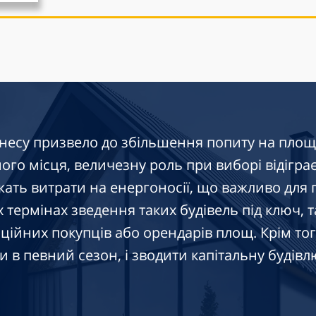
несу призвело до збільшення попиту на площі
го місця, величезну роль при виборі відіграє с
ать витрати на енергоносії, що важливо для 
 термінах зведення таких будівель під ключ, т
ційних покупців або орендарів площ. Крім тог
и в певний сезон, і зводити капітальну будівл