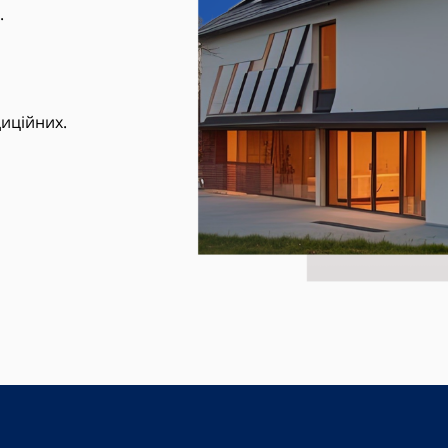
.
иційних.