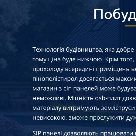
Побуду
Технологія будівництва, яка добре
тому ціна буде нижчою. Крім того,
прохолоду всередині приміщень в
пінополістирол досягається макси
магазин з сіп панелей може будув
неможливі. Міцність osb-плит дозв
матеріалу витримують землетруси 
невисокою, зможе прослужити дуж
SIP панелі дозволяють працювати п