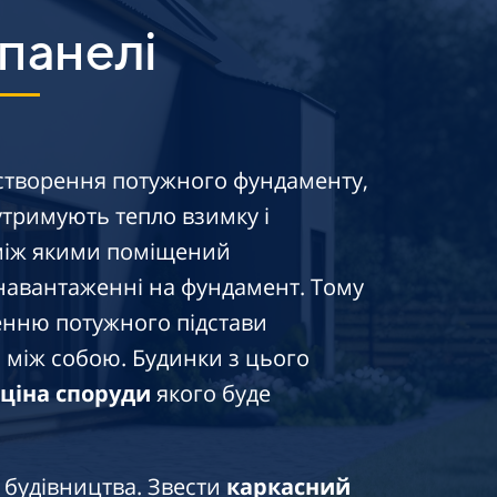
 панелі
з створення потужного фундаменту,
утримують тепло взимку і
 між якими поміщений
 навантаженні на фундамент. Тому
енню потужного підстави
и між собою. Будинки з цього
ціна споруди
якого буде
 будівництва. Звести
каркасний