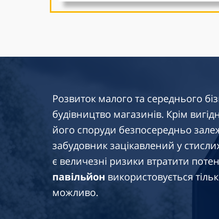
Розвиток малого та середнього біз
будівництво магазинів. Крім вигідно
його споруди безпосередньо залеж
забудовник зацікавлений у стислих
є величезні ризики втратити потен
павільйон
використовується тільк
можливо.