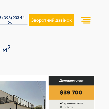
8 (093) 233 44
Зворотний дзвінок
66
2
 м